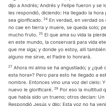
dijo a Andrés; Andrés y Felipe fueron y se l
les respondió, diciendo: Ha llegado la hora
24
sea glorificado.
En verdad, en verdad os d
no cae en tierra y muere, se queda solo; p
25
mucho fruto.
El que ama su vida la pierd
en este mundo, la conservará para vida ete
que me siga; y donde yo estoy, allí también 
alguno me sirve, el Padre lo honrará.
27
Ahora mi alma se ha angustiado; y ¿qué 
esta hora»? Pero para esto he llegado a es
nombre. Entonces vino una voz del cielo: Y 
29
nuevo le glorificaré.
Por eso la multitud q
que había sido un trueno; otros decían: Un
Respondió Jesús y dijo: Esta voz no ha ven