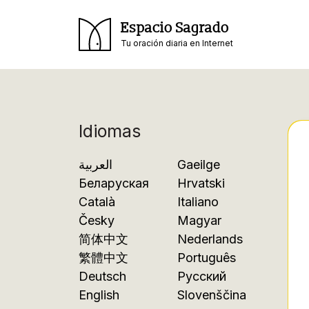
Espacio Sagrado
Tu oración diaria en Internet
Idiomas
العربية
Gaeilge
Беларуская
Hrvatski
Català
Italiano
Česky
Magyar
简体中文
Nederlands
繁體中文
Português
Deutsch
Русский
English
Slovenščina