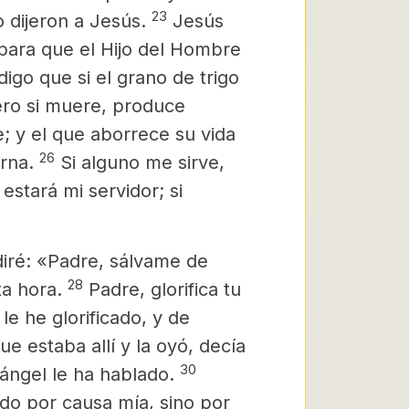
23
o dijeron a Jesús.
Jesús
 para que el Hijo del Hombre
igo que si el grano de trigo
ero si muere, produce
e; y el que aborrece su vida
26
rna.
Si alguno me sirve,
estará mi servidor; si
diré: «Padre, sálvame de
28
ta hora.
Padre, glorifica tu
le he glorificado, y de
ue estaba allí y la oyó, decía
30
 ángel le ha hablado.
ido por causa mía, sino por