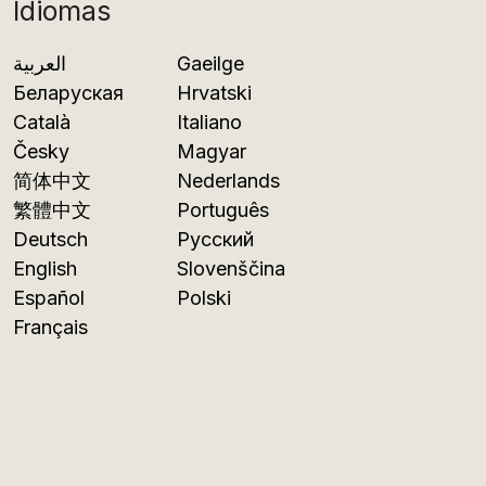
Idiomas
العربية
Gaeilge
Беларуская
Hrvatski
Català
Italiano
Česky
Magyar
简体中文
Nederlands
繁體中文
Português
Deutsch
Русский
English
Slovenščina
Español
Polski
Français