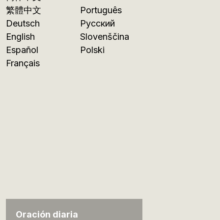
繁體中文
Português
Deutsch
Русский
English
Slovenščina
Español
Polski
Français
Oración diaria