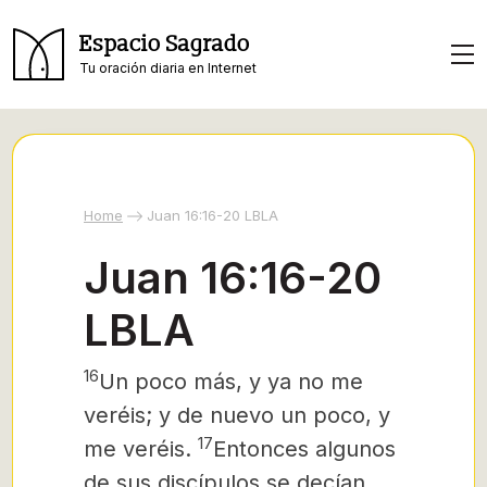
Espacio Sagrado
Tu oración diaria en Internet
Home
Juan 16:16-20 LBLA
Juan 16:16-20
LBLA
16
Un poco más, y ya no me
veréis; y de nuevo un poco, y
17
me veréis.
Entonces algunos
de sus discípulos se decían