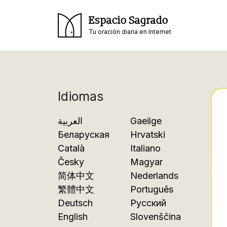
Espacio Sagrado
Tu oración diaria en Internet
Idiomas
العربية
Gaeilge
Беларуская
Hrvatski
Català
Italiano
Česky
Magyar
简体中文
Nederlands
繁體中文
Português
Deutsch
Русский
English
Slovenščina