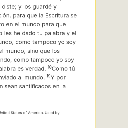
diste; y los guardé y
ción,
para que la Escritura se
sto en el mundo para que
o les he dado tu palabra y el
mundo, como tampoco yo soy
el mundo, sino que los
undo, como tampoco yo soy
18
palabra es verdad.
Como tú
19
nviado al mundo.
Y por
n sean santificados en la
United States of America. Used by