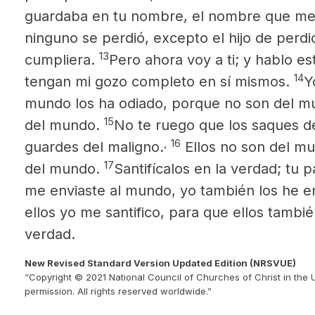
guardaba en tu nombre,
el nombre que me 
ninguno se perdió, excepto el hijo de perdi
13
cumpliera.
Pero ahora voy a ti; y hablo e
14
tengan mi gozo completo en sí mismos.
Y
mundo los ha odiado, porque no son del 
15
del mundo.
No te ruego que los saques d
,
16
guardes del maligno.
Ellos no son del m
17
del mundo.
Santifícalos en la verdad; tu 
me enviaste al mundo, yo también los he e
ellos yo me santifico, para que ellos tambié
verdad.
New Revised Standard Version Updated Edition (NRSVUE)
“Copyright © 2021 National Council of Churches of Christ in the 
permission. All rights reserved worldwide.”