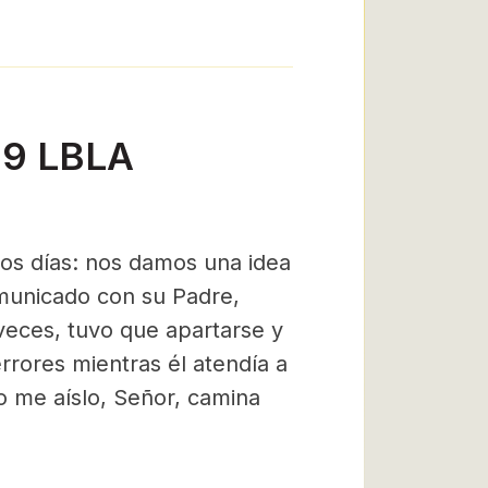
-19 LBLA
os días: nos damos una idea
municado con su Padre,
veces, tuvo que apartarse y
rores mientras él atendía a
o me aíslo, Señor, camina