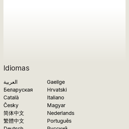
Idiomas
العربية
Gaeilge
Беларуская
Hrvatski
Català
Italiano
Česky
Magyar
简体中文
Nederlands
繁體中文
Português
Deutsch
Русский