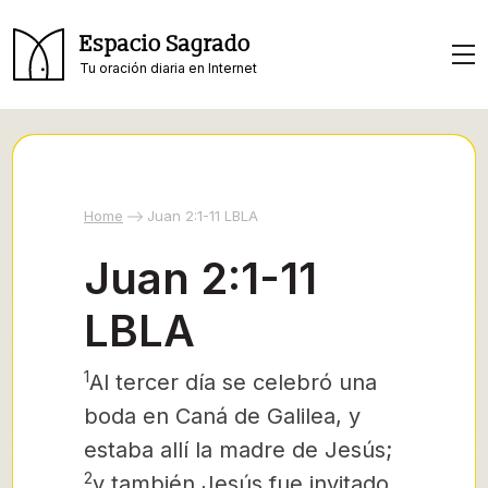
Espacio Sagrado
Tu oración diaria en Internet
Home
Juan 2:1-11 LBLA
Juan 2:1-11
LBLA
1
Al tercer día se celebró una
boda en Caná de Galilea, y
estaba allí la madre de Jesús;
2
y también Jesús fue invitado,