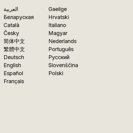
العربية
Gaeilge
Беларуская
Hrvatski
Català
Italiano
Česky
Magyar
简体中文
Nederlands
繁體中文
Português
Deutsch
Русский
English
Slovenščina
Español
Polski
Français