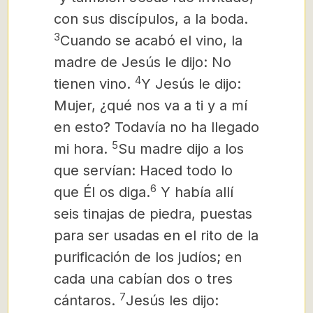
con sus discípulos, a la boda.
3
Cuando se acabó el vino, la
madre de Jesús le dijo: No
4
tienen vino.
Y Jesús le dijo:
Mujer, ¿qué nos va a ti y a mí
en esto?
Todavía no ha llegado
5
mi hora.
Su madre dijo a los
que servían: Haced todo lo
6
que Él os diga.
Y había allí
seis tinajas de piedra, puestas
para ser usadas en el rito de la
purificación de los judíos; en
cada una cabían dos o tres
7
cántaros.
Jesús les dijo: