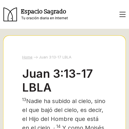
Espacio Sagrado
Tu oración diaria en Internet
Home
Juan 3:13-17 LBLA
Juan 3:13-17
LBLA
13
Nadie ha subido al cielo, sino
el que bajó del cielo, es decir,
el Hijo del Hombre que está
,
14
en el cielo.
Y como Moisés