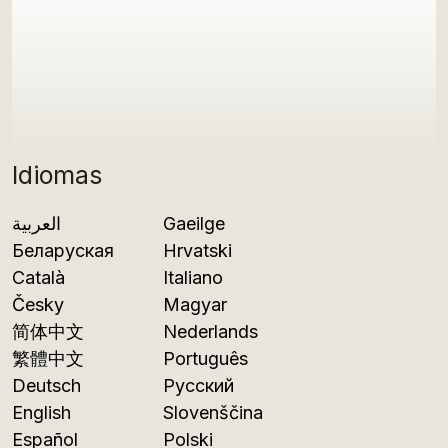
Idiomas
العربية
Gaeilge
Беларуская
Hrvatski
Català
Italiano
Česky
Magyar
简体中文
Nederlands
繁體中文
Português
Deutsch
Русский
English
Slovenščina
Español
Polski