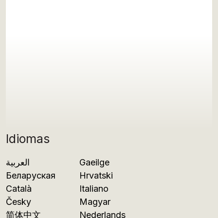
Idiomas
العربية
Gaeilge
Беларуская
Hrvatski
Català
Italiano
Česky
Magyar
简体中文
Nederlands