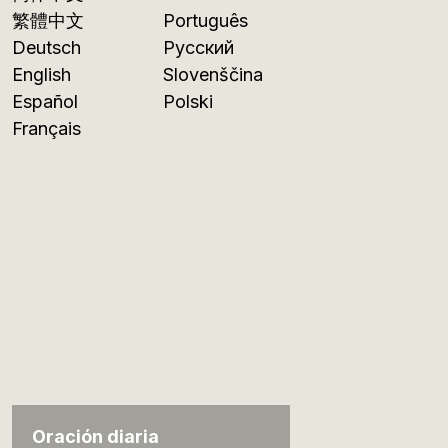
繁體中文
Português
Deutsch
Русский
English
Slovenščina
Español
Polski
Français
Oración diaria