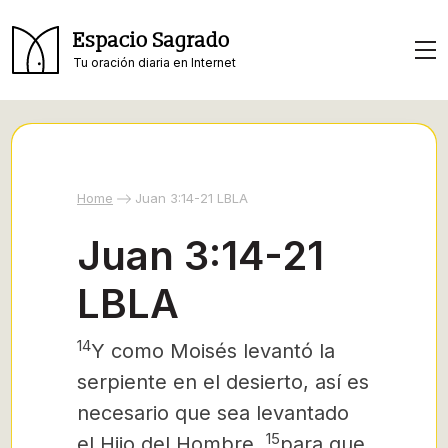
Espacio Sagrado
Tu oración diaria en Internet
Home
Juan 3:14-21 LBLA
Juan 3:14-21
LBLA
14
Y como Moisés levantó la
serpiente en el desierto, así es
necesario que sea levantado
15
el Hijo del Hombre,
para que