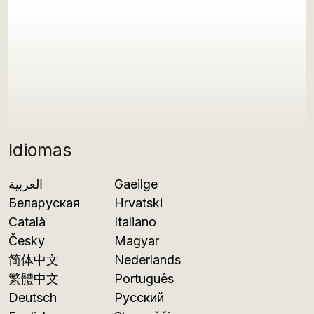
Idiomas
العربية
Gaeilge
Беларуская
Hrvatski
Català
Italiano
Česky
Magyar
简体中文
Nederlands
繁體中文
Português
Deutsch
Русский