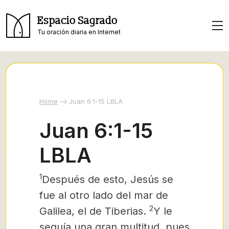
Espacio Sagrado
Tu oración diaria en Internet
Home
Juan 6:1-15 LBLA
Juan 6:1-15
LBLA
1
Después de esto, Jesús se
fue al otro lado del mar de
2
Galilea, el de Tiberias.
Y le
seguía una gran multitud, pues