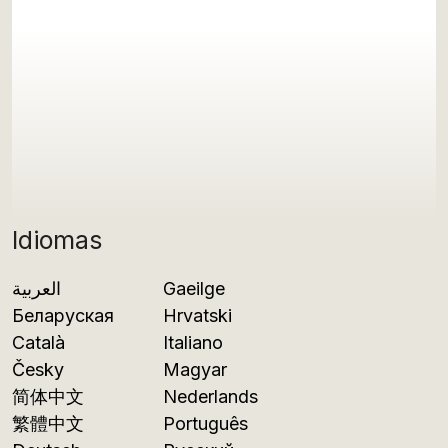
Idiomas
العربية
Gaeilge
Беларуская
Hrvatski
Català
Italiano
Česky
Magyar
简体中文
Nederlands
繁體中文
Português