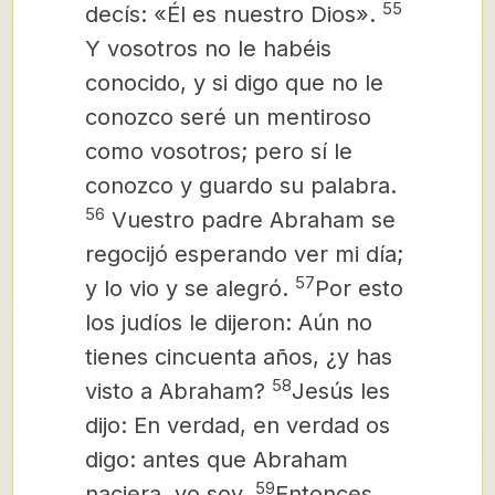
55
decís: «Él es nuestro Dios».
Y vosotros no le habéis
conocido, y si digo que no le
conozco seré un mentiroso
como vosotros; pero sí le
conozco y guardo su palabra.
56
Vuestro padre Abraham se
regocijó esperando ver mi día;
57
y lo vio y se alegró.
Por esto
los judíos le dijeron: Aún no
tienes cincuenta años, ¿y has
58
visto a Abraham?
Jesús les
dijo: En verdad, en verdad os
digo: antes que Abraham
59
naciera, yo soy.
Entonces