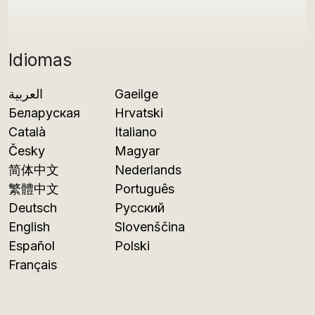
Idiomas
العربية
Gaeilge
Беларуская
Hrvatski
Català
Italiano
Česky
Magyar
简体中文
Nederlands
繁體中文
Português
Deutsch
Русский
English
Slovenščina
Español
Polski
Français