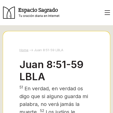
Espacio Sagrado
Tu oración diaria en Internet
Home
Juan 8:51-59 LBLA
Juan 8:51-59
LBLA
51
En verdad, en verdad os
digo que si alguno guarda mi
palabra, no verá jamás la
52
muerte.
Los judíos le