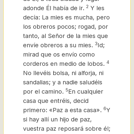
2
adonde Él había de ir.
Y les
decía: La mies es mucha, pero
los obreros pocos; rogad, por
tanto, al Señor de la mies que
3
envíe obreros a su mies.
Id;
mirad que os envío como
4
corderos en medio de lobos.
No llevéis bolsa, ni alforja, ni
sandalias; y a nadie saludéis
5
por el camino.
En cualquier
casa que entréis, decid
6
primero: «Paz a esta casa».
Y
si hay allí un hijo de paz,
vuestra paz reposará sobre él;