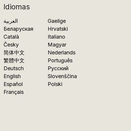
Idiomas
العربية
Gaeilge
Беларуская
Hrvatski
Català
Italiano
Česky
Magyar
简体中文
Nederlands
繁體中文
Português
Deutsch
Русский
English
Slovenščina
Español
Polski
Français