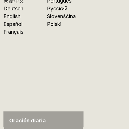
繁體中文
Português
Deutsch
Русский
English
Slovenščina
Español
Polski
Français
Oración diaria