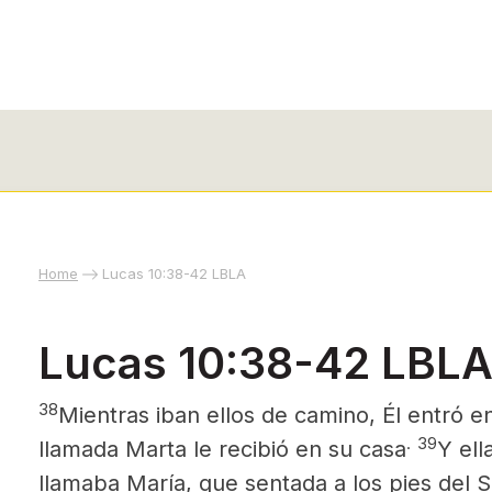
Home
Lucas 10:38-42 LBLA
Lucas 10:38-42 LBL
38
Mientras iban ellos de camino, Él entró en
.
39
llamada Marta le recibió en su casa
Y ell
llamaba María, que sentada a los
pies del S