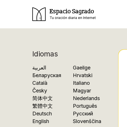
Espacio Sagrado
Tu oración diaria en Internet
Idiomas
العربية
Gaeilge
Беларуская
Hrvatski
Català
Italiano
Česky
Magyar
简体中文
Nederlands
繁體中文
Português
Deutsch
Русский
English
Slovenščina