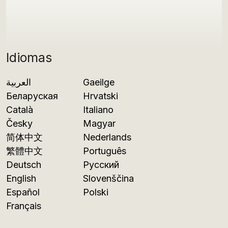
Idiomas
العربية
Gaeilge
Беларуская
Hrvatski
Català
Italiano
Česky
Magyar
简体中文
Nederlands
繁體中文
Português
Deutsch
Русский
English
Slovenščina
Español
Polski
Français