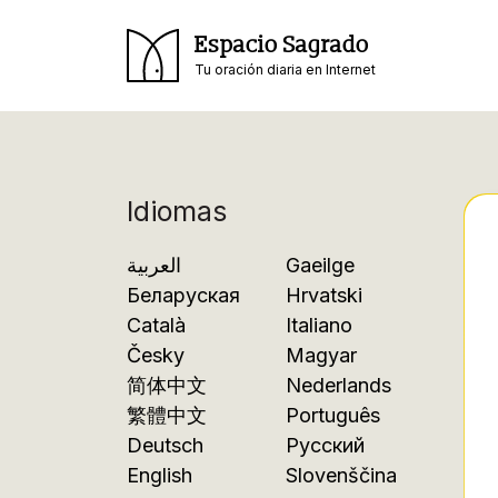
Espacio Sagrado
Tu oración diaria en Internet
Idiomas
العربية
Gaeilge
Беларуская
Hrvatski
Català
Italiano
Česky
Magyar
简体中文
Nederlands
繁體中文
Português
Deutsch
Русский
English
Slovenščina