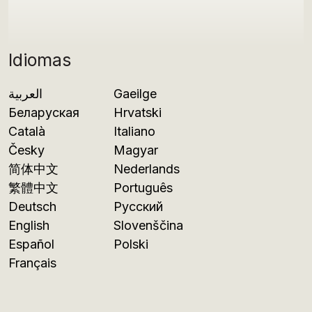
Idiomas
العربية
Gaeilge
Беларуская
Hrvatski
Català
Italiano
Česky
Magyar
简体中文
Nederlands
繁體中文
Português
Deutsch
Русский
English
Slovenščina
Español
Polski
Français