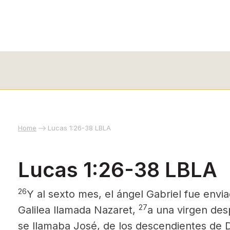
Home
Lucas 1:26-38 LBLA
Lucas 1:26-38 LBLA
26
Y al sexto mes, el ángel Gabriel fue envi
27
Galilea llamada Nazaret,
a una virgen de
se llamaba José, de los descendientes de D