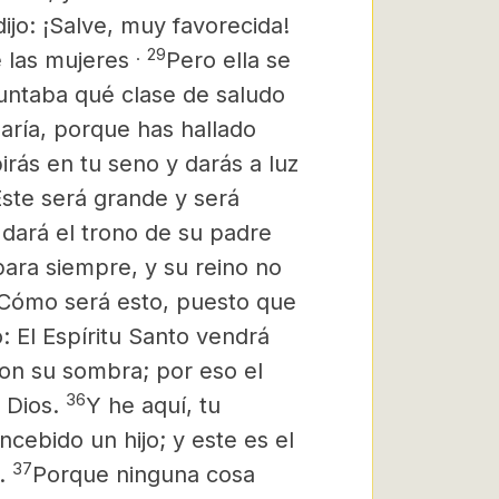
dijo: ¡Salve, muy favorecida!
.
29
e las mujeres
Pero ella se
untaba qué clase de saludo
María, porque has hallado
rás en tu seno y darás a luz
ste será grande y será
e dará el trono de su padre
para siempre, y su reino no
 ¿Cómo será esto, puesto que
: El Espíritu Santo vendrá
 con su sombra;
por eso el
36
 Dios.
Y he aquí, tu
ncebido un hijo; y este es el
37
l.
Porque ninguna cosa