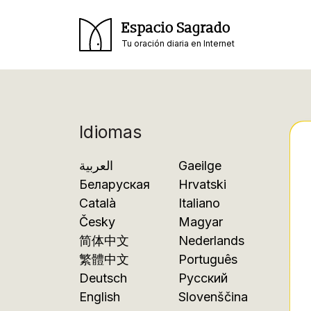
Espacio Sagrado
Tu oración diaria en Internet
Idiomas
العربية
Gaeilge
Беларуская
Hrvatski
Català
Italiano
Česky
Magyar
简体中文
Nederlands
繁體中文
Português
Deutsch
Русский
English
Slovenščina