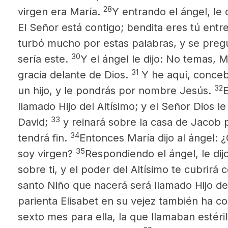
28
virgen era María.
Y entrando el ángel, le 
El Señor está contigo; bendita eres tú entr
turbó mucho por estas palabras, y se preg
30
sería este.
Y el ángel le dijo: No temas, 
31
gracia delante de Dios.
Y he aquí, concebi
32
un hijo, y le pondrás por nombre Jesús.
E
llamado Hijo del Altísimo; y el Señor Dios l
33
David;
y reinará sobre la casa de Jacob 
34
tendrá fin.
Entonces María dijo al ángel:
35
soy virgen?
Respondiendo el ángel, le dijo
sobre ti, y el poder del Altísimo te cubrirá
santo Niño que nacerá será llamado Hijo de
parienta Elisabet en su vejez también ha co
sexto mes para ella, la que llamaban estéri