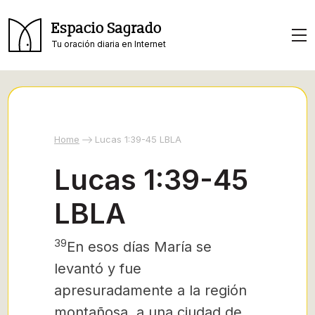
Espacio Sagrado
Tu oración diaria en Internet
Home
Lucas 1:39-45 LBLA
Lucas 1:39-45
LBLA
39
En esos días María se
levantó y fue
apresuradamente a la región
montañosa, a una ciudad de