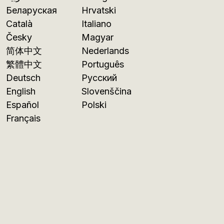
Беларуская
Hrvatski
Català
Italiano
Česky
Magyar
简体中文
Nederlands
繁體中文
Português
Deutsch
Русский
English
Slovenščina
Español
Polski
Français