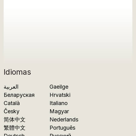
Idiomas
العربية
Gaeilge
Беларуская
Hrvatski
Català
Italiano
Česky
Magyar
简体中文
Nederlands
繁體中文
Português
Deutsch
Русский