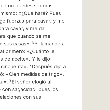
rque no puedes ser más
í mismo: «¿Qué haré? Pues
ngo fuerzas para cavar, y me
ara cavar, y me da
para que cuando se me
5
en sus casas».
Y llamando a
 al primero: «¿Cuánto le
es de aceite». Y le dijo:
7
e cincuenta».
Después dijo a
ió: «Cien medidas de trigo».
8
nta».
El señor elogió al
 con sagacidad, pues los
relaciones con sus