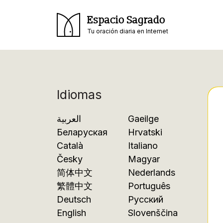
Espacio Sagrado
Tu oración diaria en Internet
Idiomas
العربية
Gaeilge
Беларуская
Hrvatski
Català
Italiano
Česky
Magyar
简体中文
Nederlands
繁體中文
Português
Deutsch
Русский
English
Slovenščina