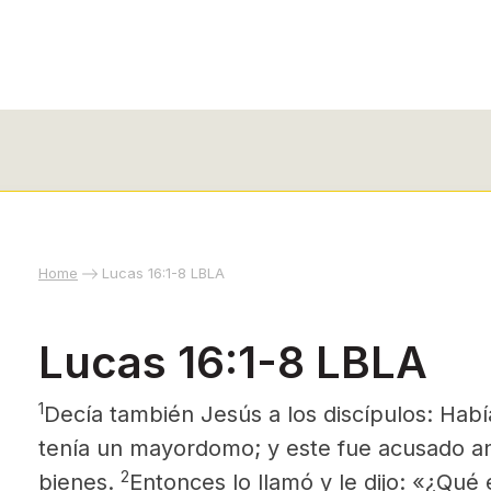
Home
Lucas 16:1-8 LBLA
Lucas 16:1-8 LBLA
1
Decía también Jesús
a los discípulos: Hab
tenía un mayordomo; y este fue acusado an
2
bienes.
Entonces lo llamó y le dijo: «¿Qué