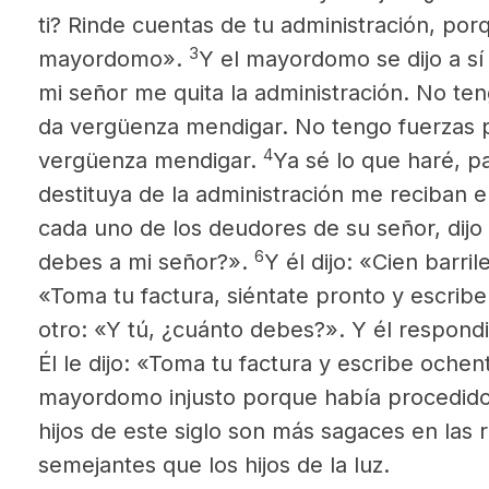
ti? Rinde cuentas de tu administración, po
3
mayordomo».
Y el mayordomo se dijo a s
mi señor me quita la administración. No te
da vergüenza mendigar. No tengo fuerzas p
4
vergüenza mendigar.
Ya sé lo que haré, 
destituya de la administración me reciban 
cada uno de los deudores de su señor, dijo
6
debes a mi señor?».
Y él dijo: «Cien barril
«Toma tu factura, siéntate pronto y escrib
otro: «Y tú, ¿cuánto debes?». Y él respond
Él le dijo: «Toma tu factura y escribe oche
mayordomo injusto porque había procedido
hijos de este siglo son más sagaces en las 
semejantes que los hijos de la luz.