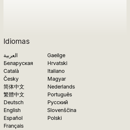
Idiomas
العربية
Gaeilge
Беларуская
Hrvatski
Català
Italiano
Česky
Magyar
简体中文
Nederlands
繁體中文
Português
Deutsch
Русский
English
Slovenščina
Español
Polski
Français