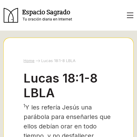
Espacio Sagrado
Tu oración diaria en Internet
Home
Lucas 18:1-8 LBLA
Lucas 18:1-8
LBLA
1
Y les refería Jesús
una
parábola para enseñarles que
ellos debían orar en todo
tiempo, y no desfallecer,