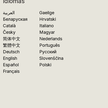
Idiomas
العربية
Gaeilge
Беларуская
Hrvatski
Català
Italiano
Česky
Magyar
简体中文
Nederlands
繁體中文
Português
Deutsch
Русский
English
Slovenščina
Español
Polski
Français