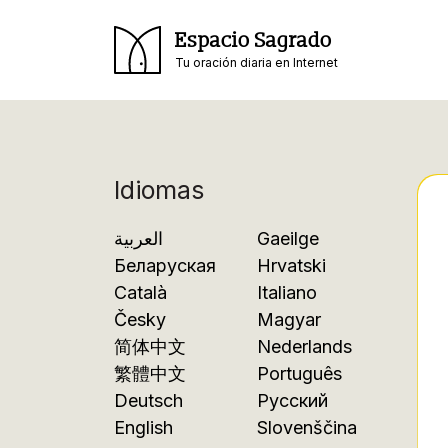
Espacio Sagrado
Tu oración diaria en Internet
Idiomas
العربية
Gaeilge
Беларуская
Hrvatski
Català
Italiano
Česky
Magyar
简体中文
Nederlands
繁體中文
Português
Deutsch
Русский
English
Slovenščina