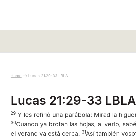
Home
Lucas 21:29-33 LBLA
Lucas 21:29-33 LBLA
29
Y les refirió una parábola: Mirad la higue
30
Cuando ya brotan las hojas, al verlo, sa
31
el verano ya está cerca.
Así también voso