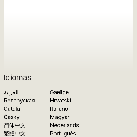
Idiomas
العربية
Gaeilge
Беларуская
Hrvatski
Català
Italiano
Česky
Magyar
简体中文
Nederlands
繁體中文
Português