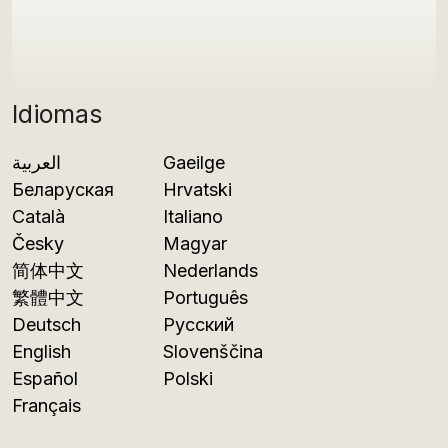
Idiomas
العربية
Gaeilge
Беларуская
Hrvatski
Català
Italiano
Česky
Magyar
简体中文
Nederlands
繁體中文
Português
Deutsch
Русский
English
Slovenščina
Español
Polski
Français