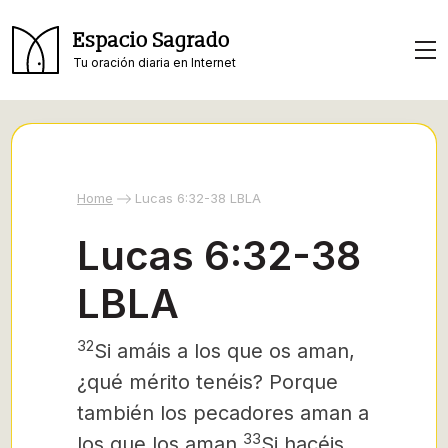
Espacio Sagrado
Tu oración diaria en Internet
Home
Lucas 6:32-38 LBLA
Lucas 6:32-38
LBLA
32
Si amáis a los que os aman,
¿qué mérito tenéis? Porque
también los pecadores aman a
33
los que los aman.
Si hacéis