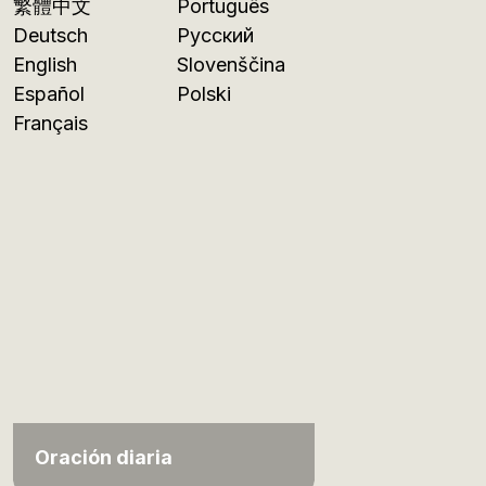
繁體中文
Português
Deutsch
Русский
English
Slovenščina
Español
Polski
Français
Oración diaria