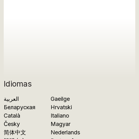
Idiomas
العربية
Gaeilge
Беларуская
Hrvatski
Català
Italiano
Česky
Magyar
简体中文
Nederlands