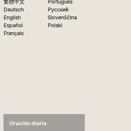
繁體中文
Português
Deutsch
Русский
English
Slovenščina
Español
Polski
Français
Oración diaria