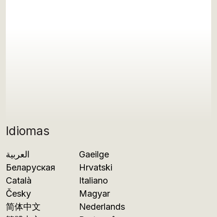
Idiomas
العربية
Gaeilge
Беларуская
Hrvatski
Català
Italiano
Česky
Magyar
简体中文
Nederlands