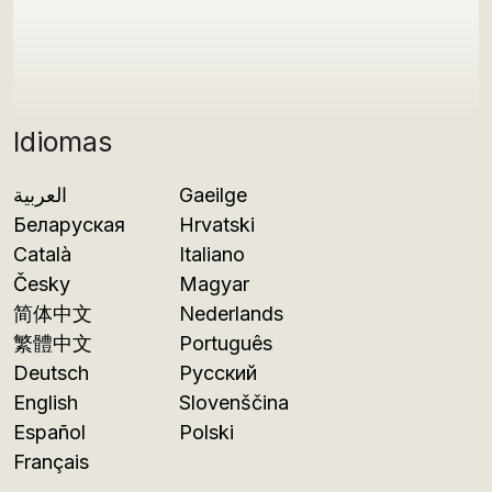
Idiomas
العربية
Gaeilge
Беларуская
Hrvatski
Català
Italiano
Česky
Magyar
简体中文
Nederlands
繁體中文
Português
Deutsch
Русский
English
Slovenščina
Español
Polski
Français