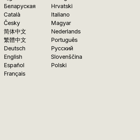
Беларуская
Hrvatski
Català
Italiano
Česky
Magyar
简体中文
Nederlands
繁體中文
Português
Deutsch
Русский
English
Slovenščina
Español
Polski
Français