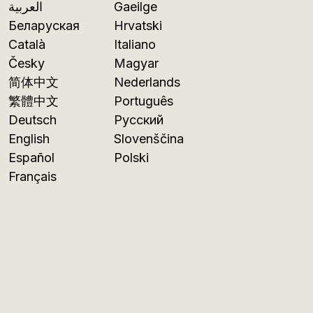
العربية
Gaeilge
Беларуская
Hrvatski
Català
Italiano
Česky
Magyar
简体中文
Nederlands
繁體中文
Português
Deutsch
Русский
English
Slovenščina
Español
Polski
Français