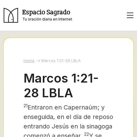
Espacio Sagrado
Tu oración diaria en Internet
Home
Marcos 1:21-28 LBLA
Marcos 1:21-
28 LBLA
21
Entraron en Capernaúm; y
enseguida, en el día de reposo
entrando Jesús en la sinagoga
22
comenzó a enseñar.
Y se