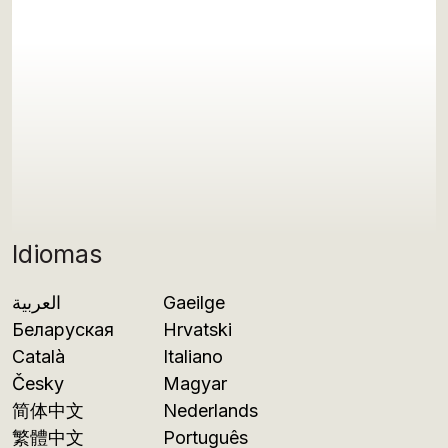
Idiomas
العربية
Gaeilge
Беларуская
Hrvatski
Català
Italiano
Česky
Magyar
简体中文
Nederlands
繁體中文
Português