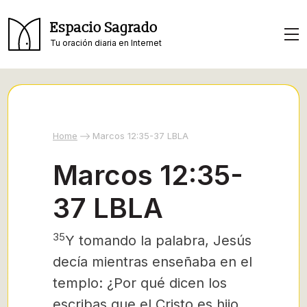
Espacio Sagrado
Tu oración diaria en Internet
Home
Marcos 12:35-37 LBLA
Marcos 12:35-
37 LBLA
35
Y tomando la palabra, Jesús
decía mientras enseñaba en el
templo: ¿Por qué dicen los
escribas que el Cristo
es hijo