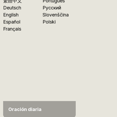
繁體中文
Português
Deutsch
Русский
English
Slovenščina
Español
Polski
Français
Oración diaria