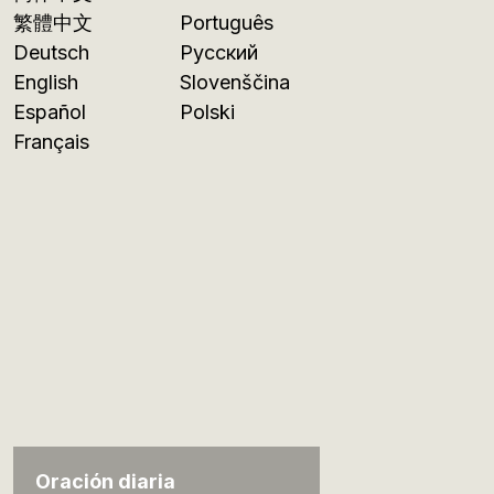
繁體中文
Português
Deutsch
Русский
English
Slovenščina
Español
Polski
Français
Oración diaria