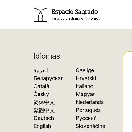
Espacio Sagrado
Tu oración diaria en Internet
Idiomas
العربية
Gaeilge
Беларуская
Hrvatski
Català
Italiano
Česky
Magyar
简体中文
Nederlands
繁體中文
Português
Deutsch
Русский
English
Slovenščina