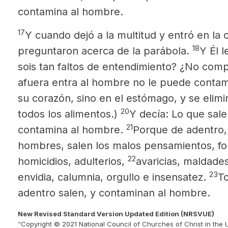
contamina al hombre.
17
Y cuando dejó a la multitud y entró en la c
18
preguntaron acerca de la parábola.
Y Él 
sois tan faltos de entendimiento? ¿No com
afuera entra al hombre no le puede contam
su corazón, sino en el estómago, y se elimi
20
todos los alimentos.)
Y decía: Lo que sal
21
contamina al hombre.
Porque de adentro,
hombres, salen los malos pensamientos, fo
22
homicidios, adulterios,
avaricias, maldade
23
envidia, calumnia, orgullo e insensatez.
T
adentro salen, y contaminan al hombre.
New Revised Standard Version Updated Edition (NRSVUE)
“Copyright © 2021 National Council of Churches of Christ in the 