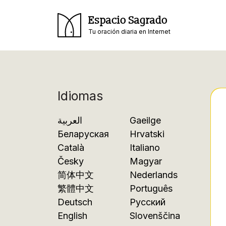
Espacio Sagrado
Tu oración diaria en Internet
Idiomas
العربية
Gaeilge
Беларуская
Hrvatski
Català
Italiano
Česky
Magyar
简体中文
Nederlands
繁體中文
Português
Deutsch
Русский
English
Slovenščina