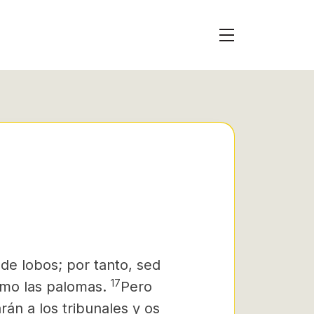
de lobos; por tanto, sed
17
omo las palomas.
Pero
án a los tribunales y os