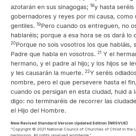
18
azotarán en sus sinagogas;
y hasta seréis
gobernadores y reyes por mi causa, como un
19
gentiles.
Pero cuando os entreguen, no o
hablaréis; porque a esa hora se os dará lo 
20
Porque no sois vosotros los que habláis, s
21
Padre que habla en vosotros.
Y el herman
hermano, y el padre al hijo; y los hijos se l
22
y les causarán la muerte.
Y seréis odiado
nombre, pero el que persevere hasta el fin,
cuando os persigan en esta ciudad, huid a 
digo: no terminaréis de recorrer las ciudad
el Hijo del Hombre.
New Revised Standard Version Updated Edition (NRSVUE)
“Copyright © 2021 National Council of Churches of Christ in the 
permission. All rights reserved worldwide.”