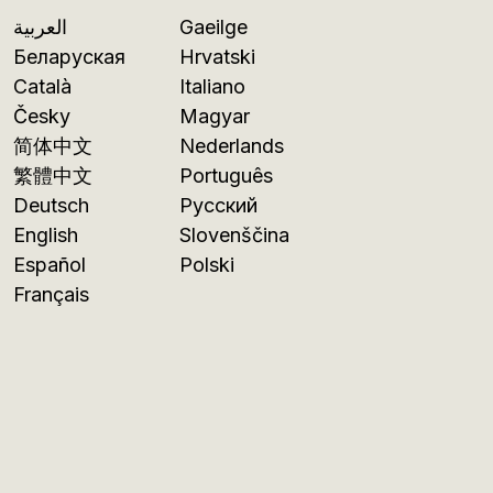
العربية
Gaeilge
Беларуская
Hrvatski
Català
Italiano
Česky
Magyar
简体中文
Nederlands
繁體中文
Português
Deutsch
Русский
English
Slovenščina
Español
Polski
Français