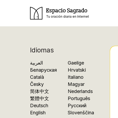
Espacio Sagrado
Tu oración diaria en Internet
Idiomas
العربية
Gaeilge
Беларуская
Hrvatski
Català
Italiano
Česky
Magyar
简体中文
Nederlands
繁體中文
Português
Deutsch
Русский
English
Slovenščina