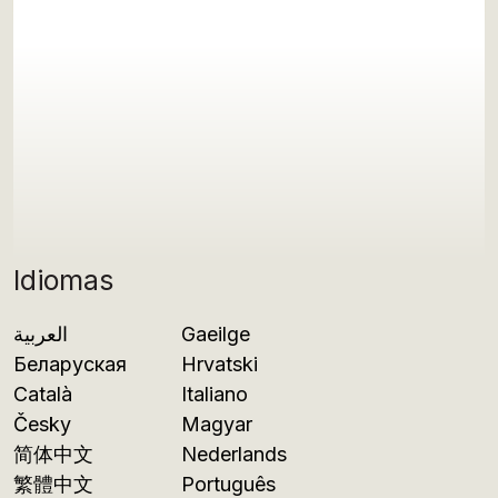
Idiomas
العربية
Gaeilge
Беларуская
Hrvatski
Català
Italiano
Česky
Magyar
简体中文
Nederlands
繁體中文
Português