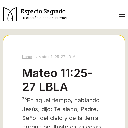
Espacio Sagrado
Tu oración diaria en Internet
Home
Mateo 11:25-27 LBLA
Mateo 11:25-
27 LBLA
25
En aquel tiempo, hablando
Jesús, dijo: Te alabo,
Padre,
Señor del cielo y de la tierra,
porque ocultaste estas cosas