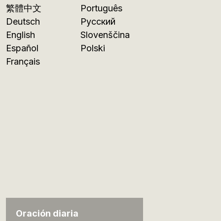
繁體中文
Português
Deutsch
Русский
English
Slovenščina
Español
Polski
Français
Oración diaria