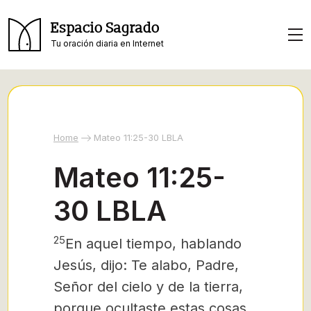
Espacio Sagrado
Tu oración diaria en Internet
Home
Mateo 11:25-30 LBLA
Mateo 11:25-
30 LBLA
25
En aquel tiempo, hablando
Jesús, dijo:
Te alabo, Padre,
Señor del cielo y de la tierra,
porque ocultaste estas cosas