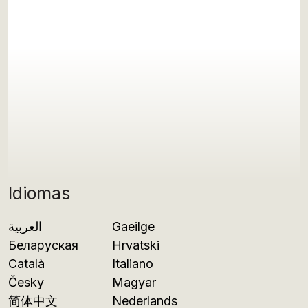
Idiomas
العربية
Gaeilge
Беларуская
Hrvatski
Català
Italiano
Česky
Magyar
简体中文
Nederlands