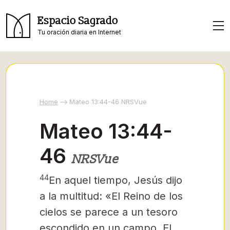
Espacio Sagrado
Tu oración diaria en Internet
Home
Mateo 13:44-46 NRSVue
Mateo 13:44-
46
NRSVue
44
En aquel tiempo, Jesús dijo
a la multitud: «El Reino de los
cielos se parece a un tesoro
escondido en un campo. El