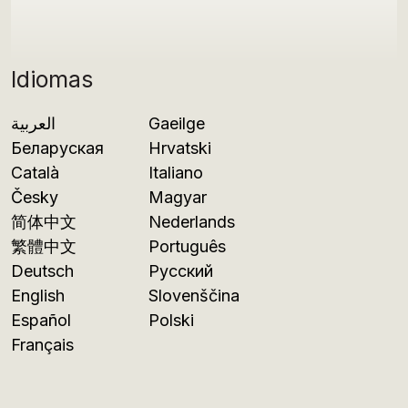
Idiomas
العربية
Gaeilge
Беларуская
Hrvatski
Català
Italiano
Česky
Magyar
简体中文
Nederlands
繁體中文
Português
Deutsch
Русский
English
Slovenščina
Español
Polski
Français