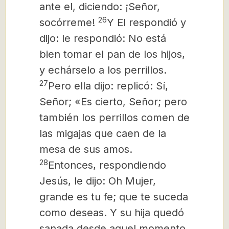
ante el, diciendo: ¡Señor,
26
socórreme!
Y El respondió y
dijo: le respondió: No está
bien tomar el pan de los hijos,
y echárselo a los perrillos.
27
Pero ella dijo: replicó: Sí,
Señor; «Es cierto, Señor; pero
también los perrillos comen de
las migajas que caen de la
mesa de sus
amos.
28
Entonces, respondiendo
Jesús, le dijo: Oh Mujer,
grande es tu fe; que te suceda
como deseas. Y su hija quedó
sanada desde aquel momento.