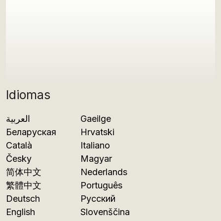
Idiomas
العربية
Gaeilge
Беларуская
Hrvatski
Català
Italiano
Česky
Magyar
简体中文
Nederlands
繁體中文
Português
Deutsch
Русский
English
Slovenščina