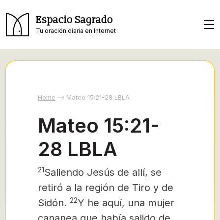
Espacio Sagrado
Tu oración diaria en Internet
Home
Mateo 15:21-28 LBLA
Mateo 15:21-
28 LBLA
21
Saliendo Jesús de allí, se
retiró a la región de Tiro y de
22
Sidón.
Y he aquí, una mujer
cananea que había salido de