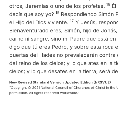
15
otros, Jeremías o uno de los profetas.
Él 
16
decís que soy yo?
Respondiendo Simón Ped
17
el Hijo del Dios viviente.
Y Jesús, respondi
Bienaventurado eres, Simón, hijo de Jonás,
carne ni sangre, sino mi Padre que está en 
digo que tú eres Pedro,
y sobre esta roca
e
puertas del Hades no prevalecerán contra e
del reino de los cielos; y lo que ates en la t
cielos; y lo que desates en la tierra, será d
New Revised Standard Version Updated Edition (NRSVUE)
“Copyright © 2021 National Council of Churches of Christ in the 
permission. All rights reserved worldwide.”