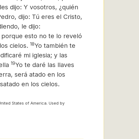
les dijo: Y vosotros, ¿quién
ro, dijo: Tú eres el Cristo,
endo, le dijo:
 porque esto no te lo reveló
18
los cielos.
Yo también te
dificaré mi iglesia; y las
19
lla
Yo te daré las llaves
ierra, será atado en los
esatado en los cielos.
United States of America. Used by