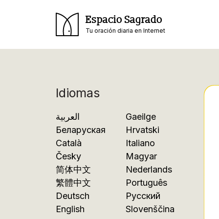
Espacio Sagrado
Tu oración diaria en Internet
Idiomas
العربية
Gaeilge
Беларуская
Hrvatski
Català
Italiano
Česky
Magyar
简体中文
Nederlands
繁體中文
Português
Deutsch
Русский
English
Slovenščina