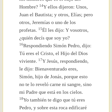
14
Hombre?
Y ellos dijeron: Unos,
Juan el Bautista; y otros, Elías; pero
otros, Jeremías o uno de los
15
profetas.
Él les dijo: Y vosotros,
¿quién decís que soy yo?
16
Respondiendo Simón Pedro, dijo:
Tú eres el Cristo,
el Hijo del Dios
17
viviente.
Y Jesús, respondiendo,
le dijo: Bienaventurado eres,
Simón, hijo de Jonás, porque esto
no te lo reveló carne ni sangre, sino
mi Padre que está en los cielos.
18
Yo también te digo que tú eres
Pedro,
y sobre esta roca
edificaré