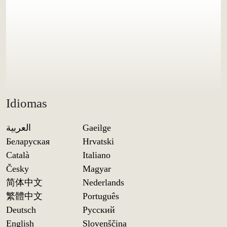
Idiomas
العربية
Gaeilge
Беларуская
Hrvatski
Català
Italiano
Česky
Magyar
简体中文
Nederlands
繁體中文
Português
Deutsch
Русский
English
Slovenščina