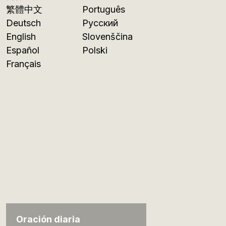
繁體中文
Português
Deutsch
Русский
English
Slovenščina
Español
Polski
Français
Oración diaria