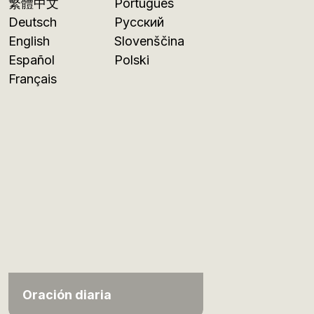
繁體中文
Português
Deutsch
Русский
English
Slovenščina
Español
Polski
Français
Oración diaria