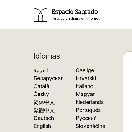
Espacio Sagrado
Tu oración diaria en Internet
Idiomas
العربية
Gaeilge
Беларуская
Hrvatski
Català
Italiano
Česky
Magyar
简体中文
Nederlands
繁體中文
Português
Deutsch
Русский
English
Slovenščina