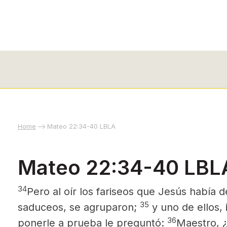
Home
Mateo 22:34-40 LBLA
Mateo 22:34-40 LBL
34
Pero al oír los fariseos que Jesús había d
35
saduceos, se agruparon;
y uno de ellos, 
36
ponerle a prueba le preguntó:
Maestro, ¿