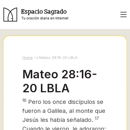
Espacio Sagrado
Tu oración diaria en Internet
Home
Mateo 28:16-20 LBLA
Mateo 28:16-
20 LBLA
16
Pero los once discípulos se
fueron a Galilea, al monte que
17
Jesús les había señalado.
Cuando le vieron, le adoraron;