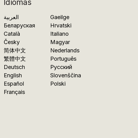
Idiomas
العربية
Gaeilge
Беларуская
Hrvatski
Català
Italiano
Česky
Magyar
简体中文
Nederlands
繁體中文
Português
Deutsch
Русский
English
Slovenščina
Español
Polski
Français