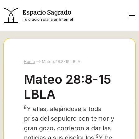
Espacio Sagrado
Tu oración diaria en Internet
Home
Mateo 28:8-15 LBLA
Mateo 28:8-15
LBLA
8
Y ellas, alejándose a toda
prisa del sepulcro con temor y
gran gozo, corrieron a dar las
9
noticias a sus discípulos.
Y he