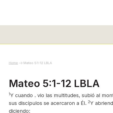
Home
Mateo 5:1-12 LBLA
Mateo 5:1-12 LBLA
1
Y cuando .
vio las multitudes, subió al mo
2
sus discípulos se acercaron a Él.
Y abriend
diciendo: