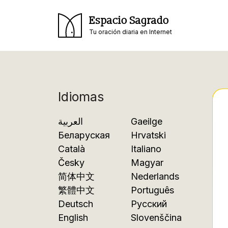
Espacio Sagrado
Tu oración diaria en Internet
Idiomas
العربية
Gaeilge
Беларуская
Hrvatski
Català
Italiano
Česky
Magyar
简体中文
Nederlands
繁體中文
Português
Deutsch
Русский
English
Slovenščina