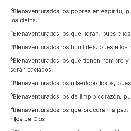
3
Bienaventurados los pobres en espíritu, pu
los cielos.
4
Bienaventurados los que lloran, pues ello
5
Bienaventurados los humildes, pues ellos h
6
Bienaventurados los que tienen hambre y se
serán saciados.
7
Bienaventurados los misericordiosos, pues 
8
Bienaventurados los de limpio corazón, pue
9
Bienaventurados los que procuran la paz, 
hijos de Dios.
10